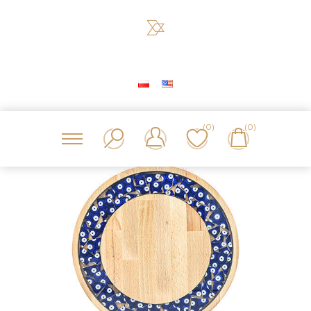
(0)
(0)