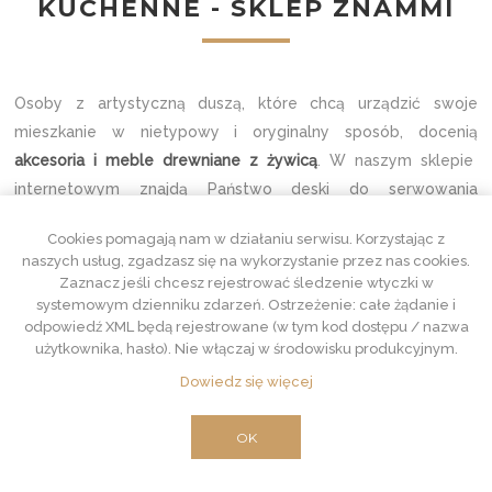
KUCHENNE - SKLEP ZNAMMI
Osoby z artystyczną duszą, które chcą urządzić swoje
mieszkanie w nietypowy i oryginalny sposób, docenią
akcesoria i meble drewniane z żywicą
. W naszym sklepie
internetowym znajdą Państwo deski do serwowania
przekąsek, a także wyjątkowe stoły do jadalni, ławy oraz
Cookies pomagają nam w działaniu serwisu. Korzystając z
wyposażenie barów i restauracji - z blatami o
naszych usług, zgadzasz się na wykorzystanie przez nas cookies.
niepowtarzalnych wzorach.
Zaznacz jeśli chcesz rejestrować śledzenie wtyczki w
Akcesoria i meble drewniane z żywicą
systemowym dzienniku zdarzeń. Ostrzeżenie: całe żądanie i
odpowiedź XML będą rejestrowane (w tym kod dostępu / nazwa
Nasze wyposażenie wnętrz jest niekonwencjonalne, a
użytkownika, hasło). Nie włączaj w środowisku produkcyjnym.
jednocześnie niezwykle eleganckie.
Meble z żywicą
to
Dowiedz się więcej
niecodzienne połączenie dwóch materiałów. Drewno nadaje
klasycznego oraz bardzo naturalnego wyglądu. Z kolei trwałe
OK
tworzywo wprowadza dużą dozę finezji w postaci rozmaitych
kształtów i barw, jakie pojawiają się na blatach. Dostępne w