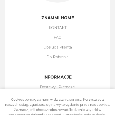
ZNAMMI HOME
KONTAKT
FAQ
Obsługa Klienta
Do Pobrania
INFORMACJE
Dostawy i Płatności
Reklamacje i Zwroty
Cookies pomagają nam w działaniu serwisu. Korzystając z
naszych usług, zgadzasz się na wykorzystanie przez nas cookies.
Regulamin Sklepu
Zaznacz jeśli chcesz rejestrować śledzenie wtyczki w
systemowym dzienniku zdarzeń. Ostrzeżenie: całe żądanie i