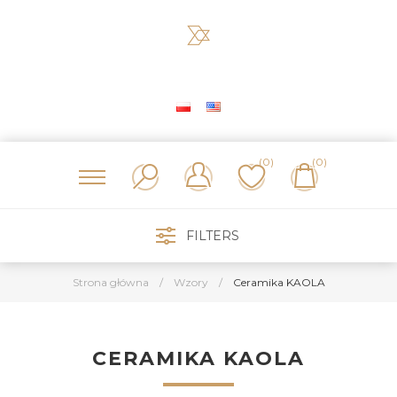
(0)
(0)
FILTERS
Strona główna
/
Wzory
/
Ceramika KAOLA
CERAMIKA KAOLA