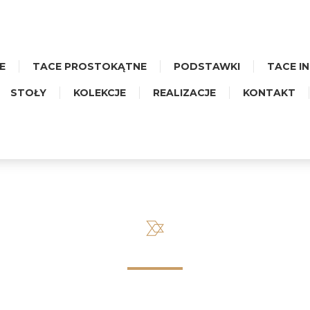
E
TACE PROSTOKĄTNE
PODSTAWKI
TACE I
STOŁY
KOLEKCJE
REALIZACJE
KONTAKT
WITAMY, ZALOGUJ SIĘ!