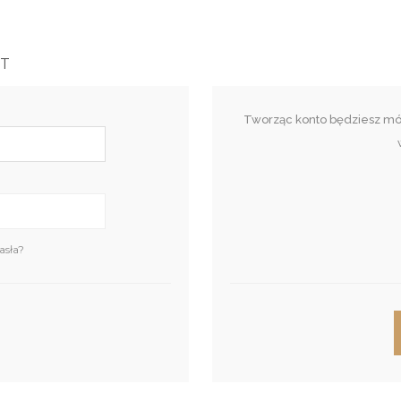
T
Tworząc konto będziesz móg
asła?