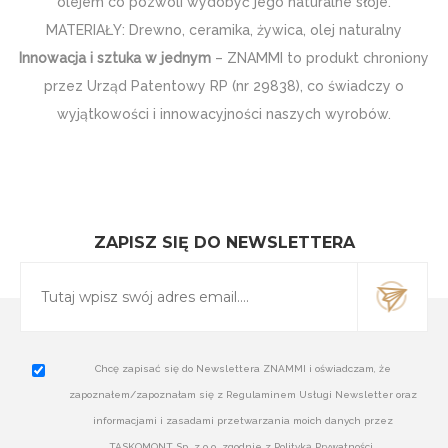
olejem co pozwoli wydobyć jego naturalne słoje.
MATERIAŁY: Drewno, ceramika, żywica, olej naturalny
Innowacja i sztuka w jednym
– ZNAMMI to produkt chroniony
przez Urząd Patentowy RP (nr 29838), co świadczy o
wyjątkowości i innowacyjności naszych wyrobów.
ZAPISZ SIĘ DO NEWSLETTERA
Chcę zapisać się do Newslettera ZNAMMI i oświadczam, że
zapoznałem/zapoznałam się z Regulaminem Usługi Newsletter oraz
informacjami i zasadami przetwarzania moich danych przez
TASKOMONT Sp. z o.o. zgodnie z Polityką Prywatności.