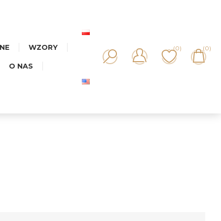
NNE
WZORY
(0)
(0)
O NAS
T