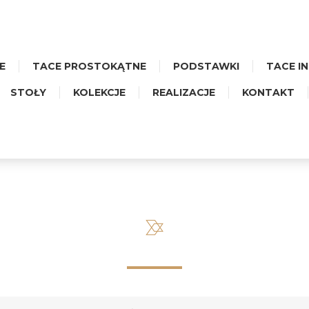
E
TACE PROSTOKĄTNE
PODSTAWKI
TACE I
STOŁY
KOLEKCJE
REALIZACJE
KONTAKT
PODSTAWKA MIDI PROSTOKĄ