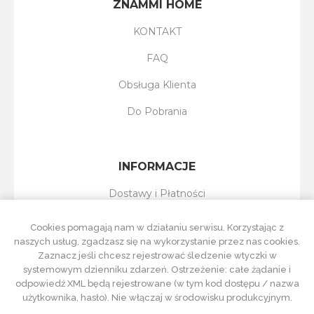
ZNAMMI HOME
KONTAKT
FAQ
Obsługa Klienta
Do Pobrania
INFORMACJE
Dostawy i Płatności
Reklamacje i Zwroty
Cookies pomagają nam w działaniu serwisu. Korzystając z
naszych usług, zgadzasz się na wykorzystanie przez nas cookies.
Regulamin Sklepu
Zaznacz jeśli chcesz rejestrować śledzenie wtyczki w
systemowym dzienniku zdarzeń. Ostrzeżenie: całe żądanie i
Polityka Prywatności
odpowiedź XML będą rejestrowane (w tym kod dostępu / nazwa
użytkownika, hasło). Nie włączaj w środowisku produkcyjnym.