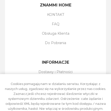
ZNAMMI HOME
KONTAKT
FAQ
Obsługa Klienta
Do Pobrania
INFORMACJE
Dostawy i Płatności
Reklamacje i Zwroty
Cookies pomagają nam w działaniu serwisu. Korzystając z
naszych usług, zgadzasz się na wykorzystanie przez nas cookies.
Regulamin Sklepu
Zaznacz jeśli chcesz rejestrować śledzenie wtyczki w
systemowym dzienniku zdarzeń. Ostrzeżenie: całe żądanie i
Polityka Prywatności
odpowiedź XML będą rejestrowane (w tym kod dostępu / nazwa
użytkownika, hasło). Nie włączaj w środowisku produkcyjnym.