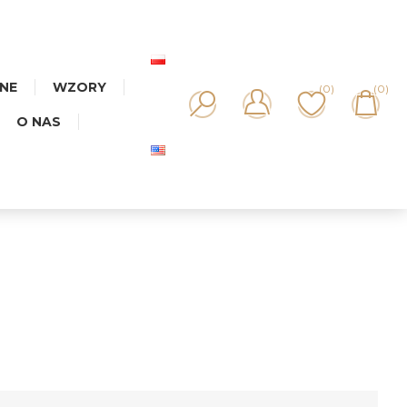
NNE
WZORY
(0)
(0)
O NAS
IKA MIX