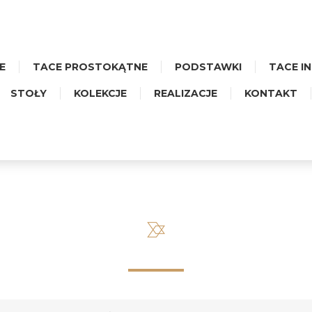
E
TACE PROSTOKĄTNE
PODSTAWKI
TACE I
STOŁY
KOLEKCJE
REALIZACJE
KONTAKT
UŻA PROSTOKĄTNA - CERAM