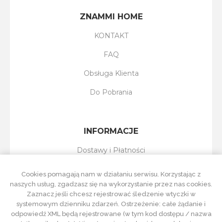
ZNAMMI HOME
KONTAKT
FAQ
Obsługa Klienta
Do Pobrania
INFORMACJE
Dostawy i Płatności
Reklamacje i Zwroty
Cookies pomagają nam w działaniu serwisu. Korzystając z
naszych usług, zgadzasz się na wykorzystanie przez nas cookies.
Regulamin Sklepu
Zaznacz jeśli chcesz rejestrować śledzenie wtyczki w
systemowym dzienniku zdarzeń. Ostrzeżenie: całe żądanie i
Polityka Prywatności
odpowiedź XML będą rejestrowane (w tym kod dostępu / nazwa