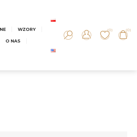
NNE
WZORY
(0)
(0)
O NAS
WIATY MIX