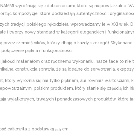
NAMMI wyróżniają się zdobienieniami, które są niepowtarzalne. 
orząc kompozycje, które podkreślają autentyczność i oryginalnoś
zych tradycji polskiego rękodzieła, wprowadzamy je w XXI wiek. Dz
ę, ale i tworzy nowy standard w kategorii eleganckich i funkcjona
 przez rzemieślników, którzy dbają o każdy szczegół. Wykonane 
ą połączenie piękna i funkcjonalności.
j jakości materiałom oraz ręcznemu wykonaniu, nasze tace to nie 
alna konstrukcja sprawia, że są idealne do serwowania, ekspozyc
który wyróżnia się nie tylko pięknem, ale również wartościami, kt
epowtarzalnym, polskim produktem, który stanie się częścią ich hist
ają wyjątkowych, trwałych i ponadczasowych produktów, które łączą
ość całkowita z podstawką 5,5 cm