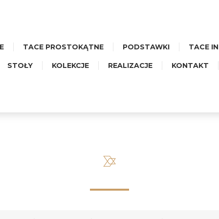
E
TACE PROSTOKĄTNE
PODSTAWKI
TACE I
STOŁY
KOLEKCJE
REALIZACJE
KONTAKT
A OBROTOWA - CERAMIKA K