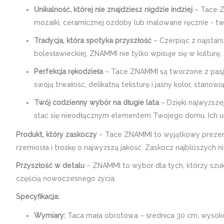
Unikalność, której nie znajdziesz nigdzie indziej
– Tace Z
mozaiki, ceramicznej ozdoby lub malowane ręcznie - tw
Tradycja, która spotyka przyszłość
– Czerpiąc z najstars
bolesławieckiej, ZNAMMI nie tylko wpisuje się w kultur
Perfekcja rękodzieła
– Tace ZNAMMI są tworzone z pasją
swoją trwałość, delikatną teksturę i jasny kolor, stanowi
Twój codzienny wybór na długie lata
– Dzięki najwyższe
stać się nieodłącznym elementem Twojego domu. Ich unik
Produkt, który zaskoczy
– Tace ZNAMMI to wyjątkowy prezent, 
rzemiosła i troskę o najwyższą jakość. Zaskocz najbliższych ni
Przyszłość w detalu
– ZNAMMI to wybór dla tych, którzy szuk
częścią nowoczesnego życia.
Specyfikacja:
Wymiary:
Taca mała obrotowa – średnica 30 cm, wysok