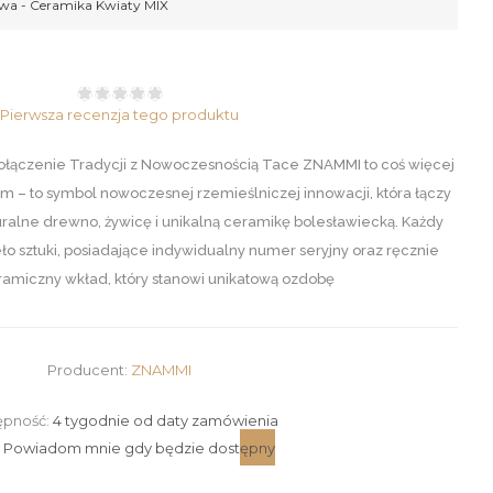
wa - Ceramika Kwiaty MIX
Pierwsza recenzja tego produktu
łączenie Tradycji z Nowoczesnością Tace ZNAMMI to coś więcej
um – to symbol nowoczesnej rzemieślniczej innowacji, która łączy
ralne drewno, żywicę i unikalną ceramikę bolesławiecką. Każdy
o sztuki, posiadające indywidualny numer seryjny oraz ręcznie
amiczny wkład, który stanowi unikatową ozdobę
Producent:
ZNAMMI
ępność:
4 tygodnie od daty zamówienia