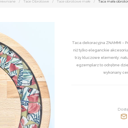
Drewniane
/
Tace Obrotowe
/
Tace obrotowe małe
/
Taca mała obroto
Taca dekoracyjna ZNAMMI – Po
niż tylko eleganckie akcesori
trzy kluczowe elementy: natu
egzemplarz to odrębne dzieł
wykonany cer
Dost