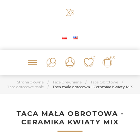
(0)
(0)
Strona główna
/
Tace Drewniane
/
Tace Obrotowe
/
Tace obrotowe małe
/
Taca mała obrotowa - Ceramika Kwiaty MIX
TACA MAŁA OBROTOWA -
CERAMIKA KWIATY MIX