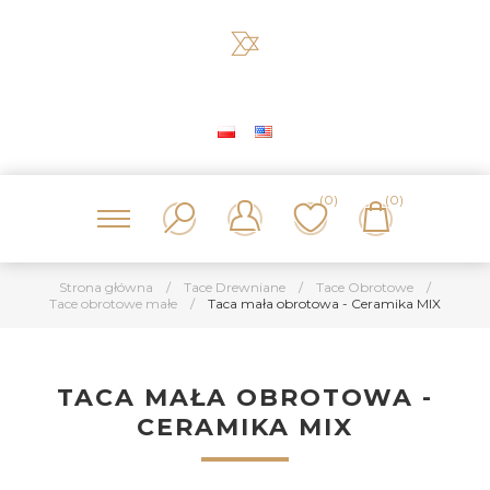
(0)
(0)
Strona główna
/
Tace Drewniane
/
Tace Obrotowe
/
Tace obrotowe małe
/
Taca mała obrotowa - Ceramika MIX
TACA MAŁA OBROTOWA -
CERAMIKA MIX