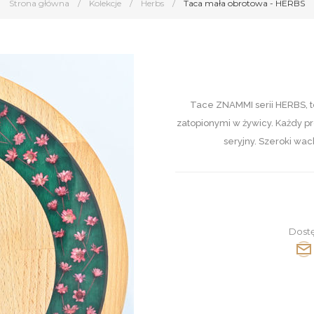
Strona główna
/
Kolekcje
/
Herbs
/
Taca mała obrotowa - HERBS
Tace ZNAMMI serii HERBS, t
zatopionymi w żywicy. Każdy 
seryjny. Szeroki wa
Dost