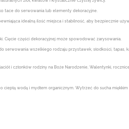
ralnych ziół, kwiatów i krystalicznie czystej żywicy.
ko tace do serwowania lub elementy dekoracyjne.
niająca idealną ilość miejsca i stabilność, aby bezpiecznie używ
ki. Cięcie części dekoracyjnej może spowodować zarysowania.
rwowania wszelkiego rodzaju przystawek, słodkości, tapas, kan
ciół i członków rodziny na Boże Narodzenie, Walentynki, rocznice 
go ciepłą wodą i mydłem organicznym. Wytrzeć do sucha miękkim 