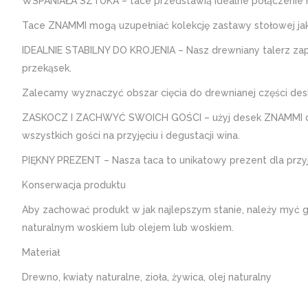
WSPANIAŁA SZTUKA – tace przedstawią idealne połączenie natu
Tace ZNAMMI mogą uzupełniać kolekcję zastawy stołowej ja
IDEALNIE STABILNY DO KROJENIA – Nasz drewniany talerz zapew
przekąsek.
Zalecamy wyznaczyć obszar cięcia do drewnianej części des
ZASKOCZ I ZACHWYĆ SWOICH GOŚCI – użyj desek ZNAMMI do se
wszystkich gości na przyjęciu i degustacji wina.
PIĘKNY PREZENT – Nasza taca to unikatowy prezent dla przyja
Konserwacja produktu
Aby zachować produkt w jak najlepszym stanie, należy myć 
naturalnym woskiem lub olejem lub woskiem.
Materiał
Drewno, kwiaty naturalne, zioła, żywica, olej naturalny