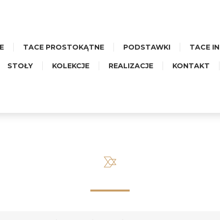
E
TACE PROSTOKĄTNE
PODSTAWKI
TACE I
STOŁY
KOLEKCJE
REALIZACJE
KONTAKT
ACA MAŁA OBROTOWA - HER