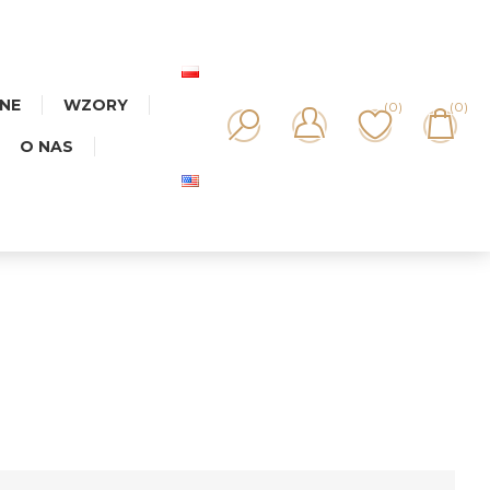
NNE
WZORY
(0)
(0)
O NAS
BS