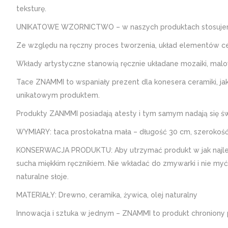
teksturę.
UNIKATOWE WZORNICTWO – w naszych produktach stosujemy 
Ze względu na ręczny proces tworzenia, układ elementów ce
Wkłady artystyczne stanowią ręcznie układane mozaiki, mal
Tace ZNAMMI to wspaniały prezent dla konesera ceramiki, jak
unikatowym produktem.
Produkty ZANMMI posiadają atesty i tym samym nadają się świ
WYMIARY: taca prostokatna mała – długość 30 cm, szerokość
KONSERWACJA PRODUKTU: Aby utrzymać produkt w jak najleps
sucha miękkim ręcznikiem. Nie wkładać do zmywarki i nie 
naturalne słoje.
MATERIAŁY: Drewno, ceramika, żywica, olej naturalny
Innowacja i sztuka w jednym – ZNAMMI to produkt chroniony