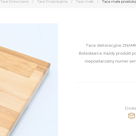
Tace Drewniane
/
Tace Prostokątne
/
Tace małe
/
Taca mała prostok
Tace dekoracyjne ZNAMMI 
Bolesławca. Każdy produkt p
niepowtarzalny numer sery
Dost