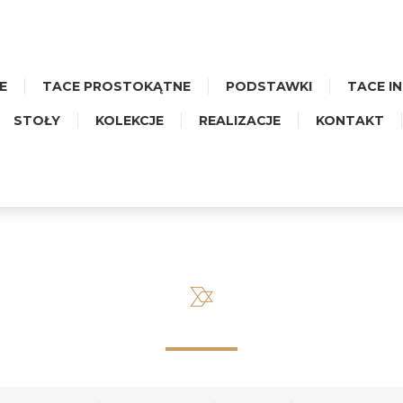
E
TACE PROSTOKĄTNE
PODSTAWKI
TACE I
STOŁY
KOLEKCJE
REALIZACJE
KONTAKT
MAŁA PROSTOKĄTNA– CERAMI