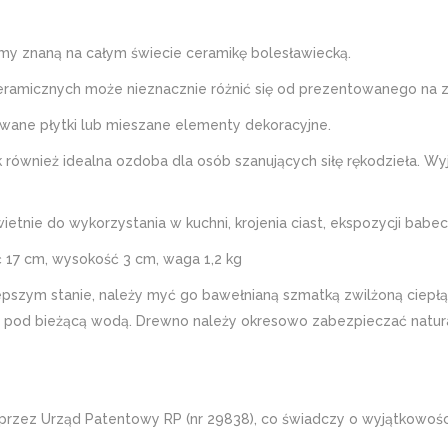
znaną na całym świecie ceramikę bolesławiecką.
ramicznych może nieznacznie różnić się od prezentowanego na z
owane płytki lub mieszane elementy dekoracyjne.
 również idealna ozdoba dla osób szanujących siłę rękodzieła. W
etnie do wykorzystania w kuchni, krojenia ciast, ekspozycji babec
 17 cm, wysokość 3 cm, waga 1,2 kg
zym stanie, należy myć go bawełnianą szmatką zwilżoną ciepłą 
myć pod bieżącą wodą. Drewno należy okresowo zabezpieczać nat
 przez Urząd Patentowy RP (nr 29838), co świadczy o wyjątkowośc