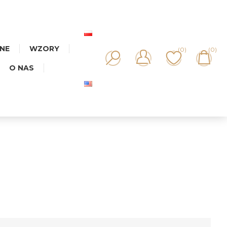
NNE
WZORY
(0)
(0)
O NAS
KA MIX