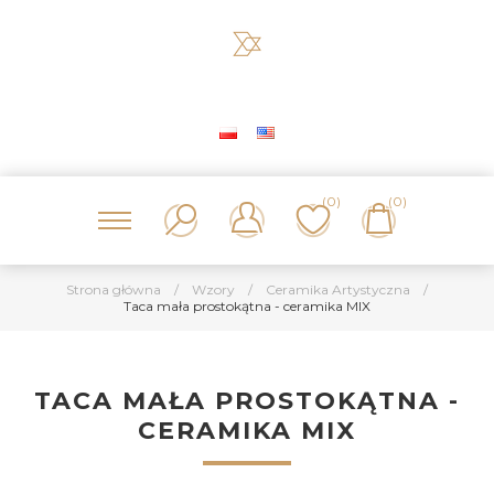
(0)
(0)
Strona główna
/
Wzory
/
Ceramika Artystyczna
/
Taca mała prostokątna - ceramika MIX
TACA MAŁA PROSTOKĄTNA -
CERAMIKA MIX