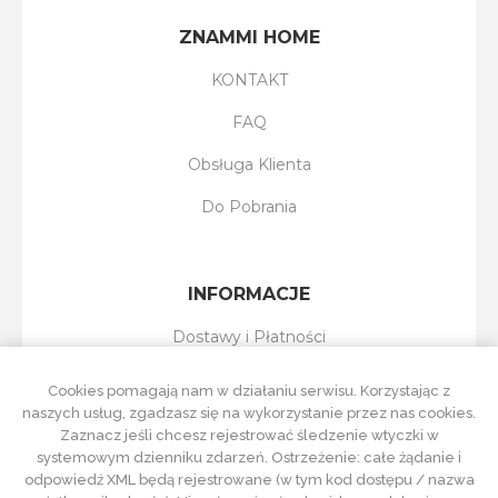
ZNAMMI HOME
KONTAKT
FAQ
Obsługa Klienta
Do Pobrania
INFORMACJE
Dostawy i Płatności
Reklamacje i Zwroty
Cookies pomagają nam w działaniu serwisu. Korzystając z
naszych usług, zgadzasz się na wykorzystanie przez nas cookies.
Regulamin Sklepu
Zaznacz jeśli chcesz rejestrować śledzenie wtyczki w
systemowym dzienniku zdarzeń. Ostrzeżenie: całe żądanie i
Polityka Prywatności
odpowiedź XML będą rejestrowane (w tym kod dostępu / nazwa