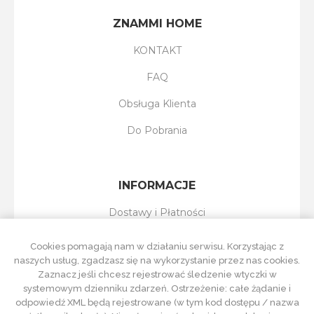
ZNAMMI HOME
KONTAKT
FAQ
Obsługa Klienta
Do Pobrania
INFORMACJE
Dostawy i Płatności
Reklamacje i Zwroty
Cookies pomagają nam w działaniu serwisu. Korzystając z
naszych usług, zgadzasz się na wykorzystanie przez nas cookies.
Regulamin Sklepu
Zaznacz jeśli chcesz rejestrować śledzenie wtyczki w
systemowym dzienniku zdarzeń. Ostrzeżenie: całe żądanie i
Polityka Prywatności
odpowiedź XML będą rejestrowane (w tym kod dostępu / nazwa