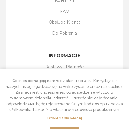
KONTAKT
FAQ
Obsługa Klienta
Do Pobrania
INFORMACJE
Dostawy i Płatności
Reklamacje i Zwroty
Cookies pomagają nam w działaniu serwisu. Korzystając z
naszych usług, zgadzasz się na wykorzystanie przez nas cookies.
Regulamin Sklepu
Zaznacz jeśli chcesz rejestrować śledzenie wtyczki w
systemowym dzienniku zdarzeń. Ostrzeżenie: całe żądanie i
Polityka Prywatności
odpowiedź XML będą rejestrowane (w tym kod dostępu / nazwa
użytkownika, hasło). Nie włączaj w środowisku produkcyjnym.
Dowiedz się więcej