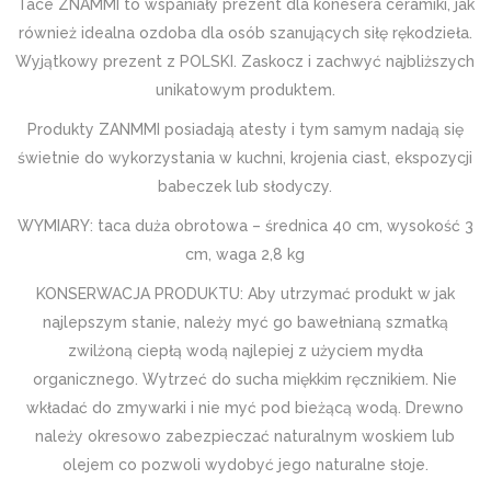
Tace ZNAMMI to wspaniały prezent dla konesera ceramiki, jak
również idealna ozdoba dla osób szanujących siłę rękodzieła.
Wyjątkowy prezent z POLSKI. Zaskocz i zachwyć najbliższych
unikatowym produktem.
Produkty ZANMMI posiadają atesty i tym samym nadają się
świetnie do wykorzystania w kuchni, krojenia ciast, ekspozycji
babeczek lub słodyczy.
WYMIARY: taca duża obrotowa – średnica 40 cm, wysokość 3
cm, waga 2,8 kg
KONSERWACJA PRODUKTU: Aby utrzymać produkt w jak
najlepszym stanie, należy myć go bawełnianą szmatką
zwilżoną ciepłą wodą najlepiej z użyciem mydła
organicznego. Wytrzeć do sucha miękkim ręcznikiem. Nie
wkładać do zmywarki i nie myć pod bieżącą wodą. Drewno
należy okresowo zabezpieczać naturalnym woskiem lub
olejem co pozwoli wydobyć jego naturalne słoje.