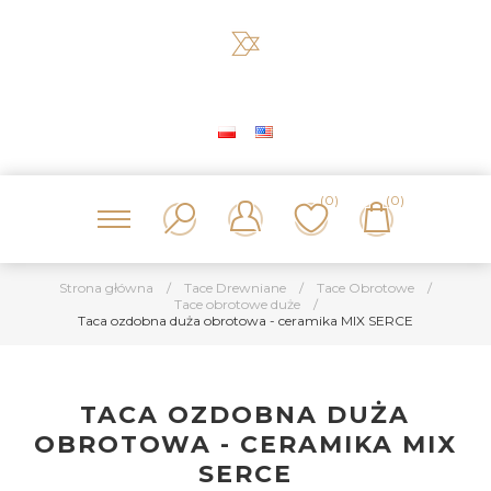
(0)
(0)
Strona główna
/
Tace Drewniane
/
Tace Obrotowe
/
Tace obrotowe duże
/
Taca ozdobna duża obrotowa - ceramika MIX SERCE
TACA OZDOBNA DUŻA
OBROTOWA - CERAMIKA MIX
SERCE