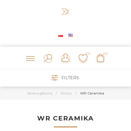
(0)
(0)
FILTERS
Strona główna
/
Wzory
/
WR Ceramika
WR CERAMIKA