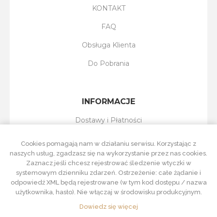
KONTAKT
FAQ
Obsługa Klienta
Do Pobrania
INFORMACJE
Dostawy i Płatności
Reklamacje i Zwroty
Cookies pomagają nam w działaniu serwisu. Korzystając z
naszych usług, zgadzasz się na wykorzystanie przez nas cookies.
Regulamin Sklepu
Zaznacz jeśli chcesz rejestrować śledzenie wtyczki w
systemowym dzienniku zdarzeń. Ostrzeżenie: całe żądanie i
Polityka Prywatności
odpowiedź XML będą rejestrowane (w tym kod dostępu / nazwa
użytkownika, hasło). Nie włączaj w środowisku produkcyjnym.
Dowiedz się więcej