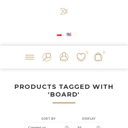
0
0
PRODUCTS TAGGED WITH
'BOARD'
SORT BY
DISPLAY
Created on
36