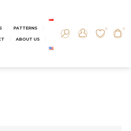
S
PATTERNS
0
0
CT
ABOUT US