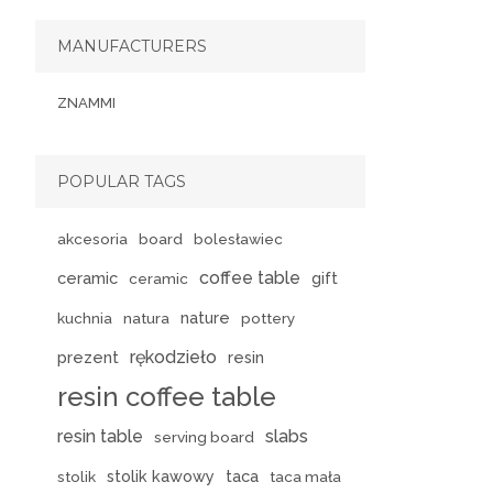
MANUFACTURERS
ZNAMMI
POPULAR TAGS
akcesoria
board
bolesławiec
coffee table
ceramic
gift
ceramic
nature
kuchnia
natura
pottery
rękodzieło
prezent
resin
resin coffee table
resin table
slabs
serving board
stolik kawowy
taca
stolik
taca mała