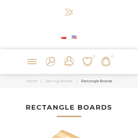
0
0
Home
/
Serving Boards
/
Rectangle Boards
RECTANGLE BOARDS